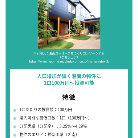
※引用元：湘南ユーミーまちづくりコンソーシアム
（まちシェア）
https://www.you-me-machidukuri.co.jp/menu/index-3/
人口増加が続く湘南の物件に
1口100万円～投資可能
特徴
1口あたりの投資額：100万円
購入可能な最低口数：1口（100万円～）
分配実績（分配率）：3.25％～4.29％
物件のエリア：神奈川県（湘南）