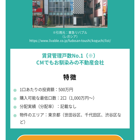
※引用元：東急リバブル
（レガシア）
https://www.livable.co.jp/fudosan-toushi/koguchi/list/
賃貸管理戸数No.1（※）
CMでもお馴染みの不動産会社
特徴
1口あたりの投資額：500万円
購入可能な最低口数：2口（1,000万円～）
分配実績（分配率）：記載なし
物件のエリア：東京都（世田谷区、千代田区、渋谷区な
ど）