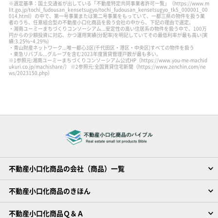
※選定基準：国土交通省が出している「不動産特定共同事業者許可一覧」
（https://www.m
lit.go.jp/tochi_fudousan_kensetsugyo/tochi_fudousan_kensetsugyo_tk5_000001_00
014.html）
の中で、第一号事業または第二号事業をもっていて、一都三県の物件を扱う業
者のうち、任意組合型の不動産小口化商品を扱う会社の中から、下記の理由で選定。
・湘南ユーミーまちづくりコンソーシアム...安定性の高い住居系の物件を扱う中で、100万
円からの少額投資に対応、かつ運用実績(分配率)を明記していてその最低利率が最も高い(実
績:3.25%~4.29%)
・青山財産ネットワーク...唯一都心3区(千代田区・港区・中央区)すべての物件を扱う
・東急リバブル...グループを含む2023年度賃貸管理戸数が最も多い。
※1参照元:湘南ユーミーまちづくりコンソーシアム公式HP（https://www.you-me-machid
ukuri.co.jp/machishare/）
※2参照元:全国賃貸住宅新聞（https://www.zenchin.com/ne
ws/2023150.php）
不動産小口化商品の会社（商品）一覧
不動産小口化商品のきほん
不動産小口化商品Ｑ＆Ａ