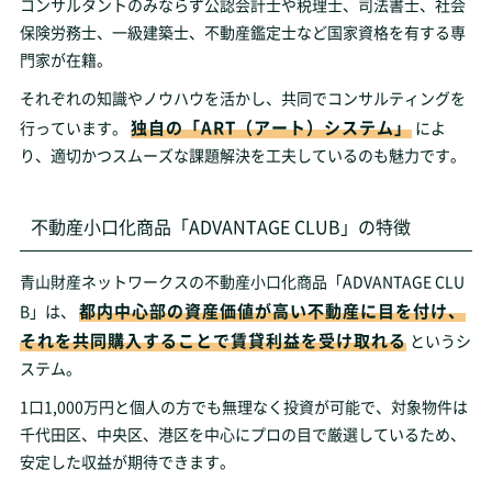
コンサルタントのみならず公認会計士や税理士、司法書士、社会
保険労務士、一級建築士、不動産鑑定士など国家資格を有する専
門家が在籍。
それぞれの知識やノウハウを活かし、共同でコンサルティングを
独自の「ART（アート）システム」
行っています。
によ
り、適切かつスムーズな課題解決を工夫しているのも魅力です。
不動産小口化商品「ADVANTAGE CLUB」の特徴
青山財産ネットワークスの不動産小口化商品「ADVANTAGE CLU
都内中心部の資産価値が高い不動産に目を付け、
B」は、
それを共同購入することで賃貸利益を受け取れる
というシ
ステム。
1口1,000万円と個人の方でも無理なく投資が可能で、対象物件は
千代田区、中央区、港区を中心にプロの目で厳選しているため、
安定した収益が期待できます。