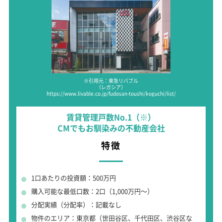
※引用元：東急リバブル
（レガシア）
https://www.livable.co.jp/fudosan-toushi/koguchi/list/
賃貸管理戸数No.1（※）
CMでもお馴染みの不動産会社
特徴
1口あたりの投資額：500万円
購入可能な最低口数：2口（1,000万円～）
分配実績（分配率）：記載なし
物件のエリア：東京都（世田谷区、千代田区、渋谷区な