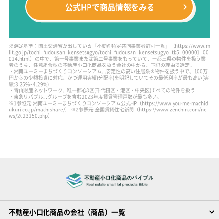
公式HPで
商品情報をみる
※選定基準：国土交通省が出している「不動産特定共同事業者許可一覧」
（https://www.m
lit.go.jp/tochi_fudousan_kensetsugyo/tochi_fudousan_kensetsugyo_tk5_000001_00
014.html）
の中で、第一号事業または第二号事業をもっていて、一都三県の物件を扱う業
者のうち、任意組合型の不動産小口化商品を扱う会社の中から、下記の理由で選定。
・湘南ユーミーまちづくりコンソーシアム...安定性の高い住居系の物件を扱う中で、100万
円からの少額投資に対応、かつ運用実績(分配率)を明記していてその最低利率が最も高い(実
績:3.25%~4.29%)
・青山財産ネットワーク...唯一都心3区(千代田区・港区・中央区)すべての物件を扱う
・東急リバブル...グループを含む2023年度賃貸管理戸数が最も多い。
※1参照元:湘南ユーミーまちづくりコンソーシアム公式HP（https://www.you-me-machid
ukuri.co.jp/machishare/）
※2参照元:全国賃貸住宅新聞（https://www.zenchin.com/ne
ws/2023150.php）
不動産小口化商品の会社（商品）一覧