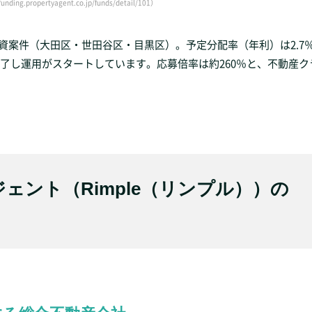
funding.propertyagent.co.jp/funds/detail/101）
資案件（大田区・世田谷区・目黒区）。予定分配率（年利）は2.7
は終了し運用がスタートしています。応募倍率は約260％と、不動産
ェント（Rimple（リンプル））の