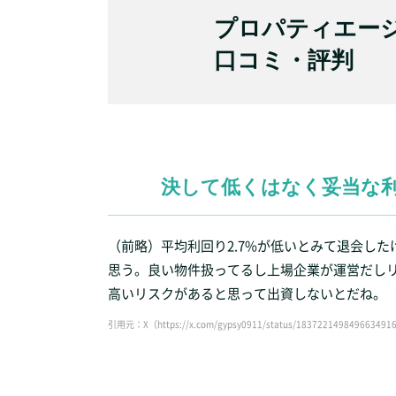
プロパティエージ
口コミ・評判
決して低くはなく妥当な
（前略）平均利回り2.7%が低いとみて退会し
思う。良い物件扱ってるし上場企業が運営だし
高いリスクがあると思って出資しないとだね。
引用元：X（https://x.com/gypsy0911/status/183722149849663491