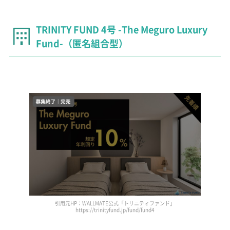
TRINITY FUND 4号 -The Meguro Luxury
Fund-（匿名組合型）
引用元HP：WALLMATE公式「トリニティファンド」
https://trinityfund.jp/fund/fund4