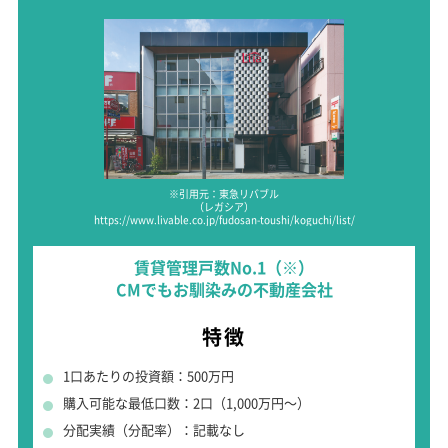
※引用元：東急リバブル
（レガシア）
https://www.livable.co.jp/fudosan-toushi/koguchi/list/
賃貸管理戸数No.1（※）
CMでもお馴染みの不動産会社
特徴
1口あたりの投資額：500万円
購入可能な最低口数：2口（1,000万円～）
分配実績（分配率）：記載なし