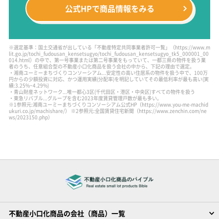
公式HPで
商品情報をみる
※選定基準：国土交通省が出している「不動産特定共同事業者許可一覧」
（https://www.m
lit.go.jp/tochi_fudousan_kensetsugyo/tochi_fudousan_kensetsugyo_tk5_000001_00
014.html）
の中で、第一号事業または第二号事業をもっていて、一都三県の物件を扱う業
者のうち、任意組合型の不動産小口化商品を扱う会社の中から、下記の理由で選定。
・湘南ユーミーまちづくりコンソーシアム...安定性の高い住居系の物件を扱う中で、100万
円からの少額投資に対応、かつ運用実績(分配率)を明記していてその最低利率が最も高い(実
績:3.25%~4.29%)
・青山財産ネットワーク...唯一都心3区(千代田区・港区・中央区)すべての物件を扱う
・東急リバブル...グループを含む2023年度賃貸管理戸数が最も多い。
※1参照元:湘南ユーミーまちづくりコンソーシアム公式HP（https://www.you-me-machid
ukuri.co.jp/machishare/）
※2参照元:全国賃貸住宅新聞（https://www.zenchin.com/ne
ws/2023150.php）
不動産小口化商品の会社（商品）一覧