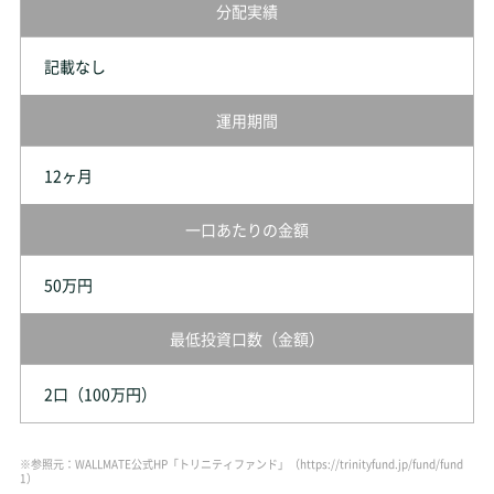
分配実績
記載なし
運用期間
12ヶ月
一口あたりの金額
50万円
最低投資口数（金額）
2口（100万円）
※参照元：WALLMATE公式HP「トリニティファンド」（https://trinityfund.jp/fund/fund
1）