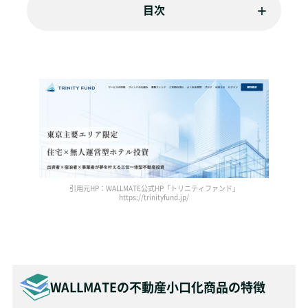
目次
引用元HP：WALLMATE公式HP「トリニティファンド」
https://trinityfund.jp/
WALLMATEの
不動産小口化商品の特徴